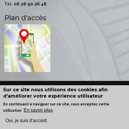
Tél.
06 28 90 26 48
Plan d'accès
Sur ce site nous utilisons des cookies afin
Honoraires
-
Mentions légales
- Le site du cabinet a été
d'améliorer votre expérience utilisateur
réalisé par
www.bien-site.fr
En continuant à naviguer sur ce site, vous acceptez cette
En savoir plus
utilisation
Oui, je suis d'accord